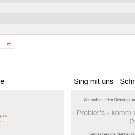
de
Sing mit uns - Sch
Wir proben jeden Dienstag u
Probier’s - komm 
e >>
P
>
Sangesfreudige Männer sin