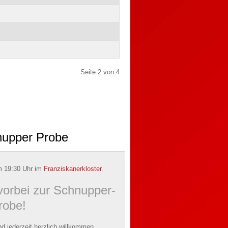
Seite 2 von 4
nupper Probe
m 19:30 Uhr im
Franziskanerkloster
.
vorbei zur Schnupper-
robe!
d jederzeit herzlich willkommen.