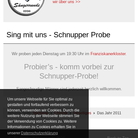
wir über uns >>
Sing mit uns - Schnupper Probe
Wir proben jeden Dienstag um 19:30 Uhr im
Franziskanerkloster
.
Probier’s - komm vorbei zur
Schnupper-Probe!
Sangesfreudige Männer sind jederzeit herzlich willkommen.
Um unsere Webseite für Sie optimal zu
gestalten und fortlaufend verbessern zu
können, verwenden wir Cookies. Durch die
Aktuelle Seite:
Startseite
Chronik
Geselliges
Das Jahr 2011
weitere Nutzung der Webseite stimmen Sie
der Verwendung von Cookies zu. Weitere
Informationen zu Cookies erhalten Sie in
unserer
Datenschutzerklärung