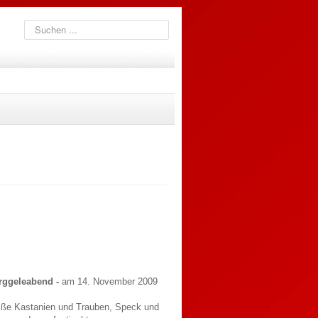
Suchen
...
rggeleabend -
am 14. November 2009
iße Kastanien und Trauben, Speck und