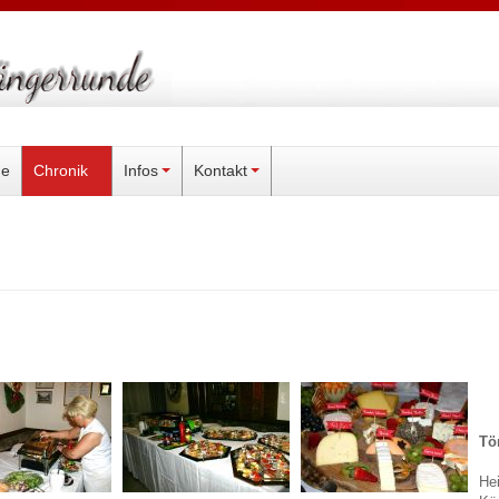
ne
Chronik
Infos
Kontakt
Tö
He