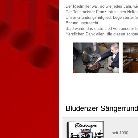
Der Riedmiller war, so wie jedes Jahr, w
Der Tafelmeister Franz mit seinen Helfe
Unser Gründungsmitglied, begeisterter S
Ehrung überrascht.
Bald wurde das erste Lied von unserer L
Herzlichen Dank allen, die diesen schön
Bludenzer Sängerrun
seit 1990