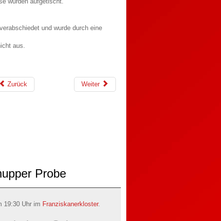
se wurden aufgetischt.
 verabschiedet und wurde durch eine
icht aus.
Zurück
Weiter
nupper Probe
m 19:30 Uhr im
Franziskanerkloster
.