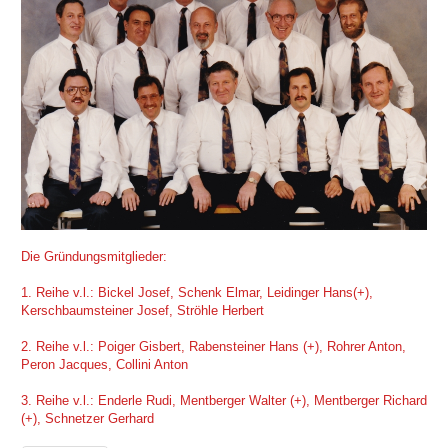
Die Gründungsmitglieder:
1. Reihe v.l.: Bickel Josef, Schenk Elmar, Leidinger Hans(+),
Kerschbaumsteiner Josef, Ströhle Herbert
2. Reihe v.l.: Poiger Gisbert, Rabensteiner Hans (+), Rohrer Anton,
Peron Jacques, Collini Anton
3. Reihe v.l.: Enderle Rudi, Mentberger Walter (+), Mentberger Richard
(+), Schnetzer Gerhard